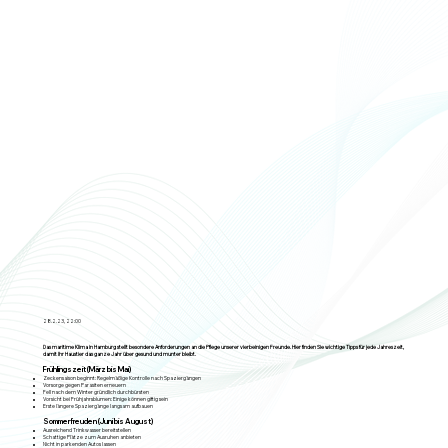
28.2.23, 22:00
Das maritime Klima in Hamburg stellt besondere Anforderungen an die Pflege unserer vierbeinigen Freunde. Hier finden Sie wichtige Tipps für jede Jahreszeit,
damit Ihr Haustier das ganze Jahr über gesund und munter bleibt.
Frühlingszeit (März bis Mai)
Zeckensaison beginnt: Regelmäßige Kontrolle nach Spaziergängen
Vorsorge gegen Parasiten erneuern
Fell nach dem Winter gründlich durchbürsten
Vorsicht bei Frühjahrsblumen: Einige können giftig sein
Erste längere Spaziergänge langsam aufbauen
Sommerfreuden (Juni bis August)
Ausreichend Trinkwasser bereitstellen
Schattige Plätze zum Ausruhen anbieten
Nicht in parkenden Autos lassen