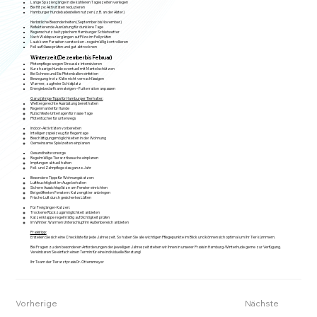
Lange Spaziergänge in die kühleren Tageszeiten verlegen
Bei Hitze: Aktivitäten reduzieren
Hamburger Hundebadestellen nutzen (z.B. an der Alster)
Herbstliche Besonderheiten (September bis November)
Reflektierende Ausrüstung für dunklere Tage
Regenschutz bei typischem Hamburger Schietwetter
Nach Waldspaziergängen auf Pilze im Fell prüfen
Laub kann Parasiten verstecken – regelmäßig kontrollieren
Fell auf Nässe prüfen und gut abtrocknen
Winterzeit (Dezember bis Februar)
Pfotenpflege wegen Streusalz intensivieren
Kurzhaarige Hunde eventuell mit Mantel schützen
Bei Schnee und Eis: Pfotenballen einfetten
Bewegung trotz Kälte nicht vernachlässigen
Warmer, zugfreier Schlafplatz
Energiebedarf kann steigen – Futterration anpassen
Ganzjährige Tipps für Hamburger Tierhalter:
Wettergerechte Ausrüstung bereithalten
Regenmantel für Hunde
Rutschfeste Unterlagen für nasse Tage
Pfotentücher für unterwegs
Indoor-Aktivitäten vorbereiten
Intelligenzspielzeug für Regentage
Beschäftigungsmöglichkeiten in der Wohnung
Gemeinsame Spielzeiten einplanen
Gesundheitsvorsorge
Regelmäßige Tierarztbesuche einplanen
Impfungen aktuell halten
Fell- und Zahnpflege das ganze Jahr
Besondere Tipps für Wohnungskatzen:
Luftfeuchtigkeit im Auge behalten
Sichere Aussichtsplätze am Fenster einrichten
Bei geöffneten Fenstern: Katzengitter anbringen
Frische Luft durch gesichertes Lüften
Für Freigänger-Katzen:
Trockene Rückzugsmöglichkeit anbieten
Katzenklappe regelmäßig auf Dichtigkeit prüfen
Im Winter: Warmen Unterschlupf im Außenbereich anbieten
Praxistipp:
Erstellen Sie sich eine Checkliste für jede Jahreszeit. So haben Sie alle wichtigen Pflegepunkte im Blick und können sich optimal um Ihr Tier kümmern.
Bei Fragen zu den besonderen Anforderungen der jeweiligen Jahreszeit stehen wir Ihnen in unserer Praxis in Hamburg-Winterhude gerne zur Verfügung.
Vereinbaren Sie einfach einen Termin für eine individuelle Beratung!
Ihr Team der Tierarztpraxis Dr. Ottensmeyer
Vorherige
Nächste